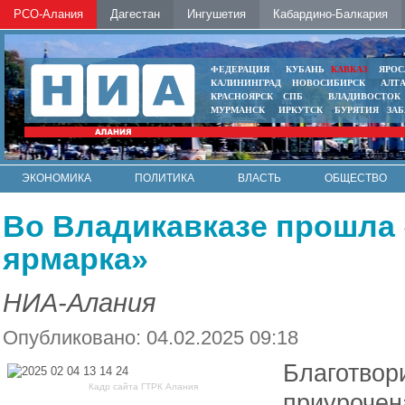
РСО-Алания
Дагестан
Ингушетия
Кабардино-Балкария
ФЕДЕРАЦИЯ
КУБАНЬ
КАВКАЗ
ЯРОС
КАЛИНИНГРАД
НОВОСИБИРСК
АЛТ
КРАСНОЯРСК
СПБ
ВЛАДИВОСТОК
МУРМАНСК
ИРКУТСК
БУРЯТИЯ
ЗА
ЭКОНОМИКА
ПОЛИТИКА
ВЛАСТЬ
ОБЩЕСТВО
АВТО
КОНТАКТЫ
Во Владикавказе прошла
ярмарка»
НИА-Алания
Опубликовано: 04.02.2025 09:18
Благотвор
Кадр сайта ГТРК Алания
приурочен