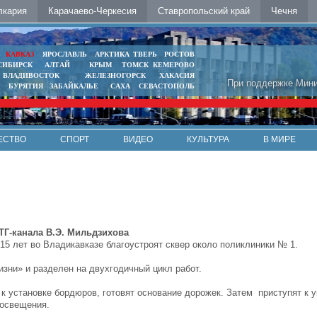
лкария
Карачаево-Черкесия
Ставропольский край
Чечня
Ь
КАВКАЗ
ЯРОСЛАВЛЬ
АРКТИКА
ТВЕРЬ
РОСТОВ
СИБИРСК
АЛТАЙ
КРЫМ
ТОМСК
КЕМЕРОВО
ВЛАДИВОСТОК
ЖЕЛЕЗНОГОРСК
ХАКАСИЯ
При поддержке Мини
БУРЯТИЯ
ЗАБАЙКАЛЬЕ
САХА
СЕВАСТОПОЛЬ
ЕСТВО
СПОРТ
ВИДЕО
КУЛЬТУРА
В МИРЕ
ТГ-канала В.Э. Мильдзихова
15 лет во Владикавказе благоустроят сквер около поликлиники № 1.
изни» и разделен на двухгодичный цикл работ.
 установке бордюров, готовят основание дорожек. Затем приступят к у
 освещения.