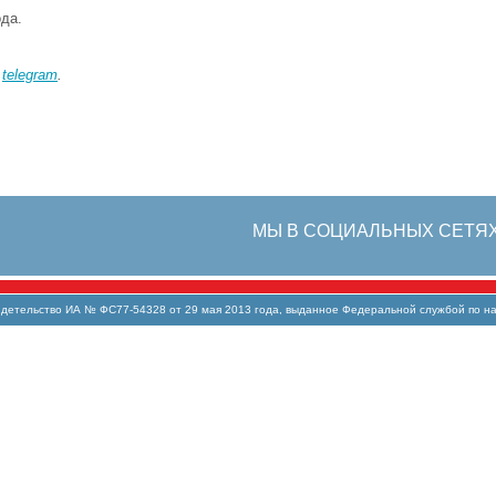
да.
в
telegram
.
МЫ В СОЦИАЛЬНЫХ СЕТЯ
тельство ИА № ФС77-54328 от 29 мая 2013 года, выданное Федеральной службой по над