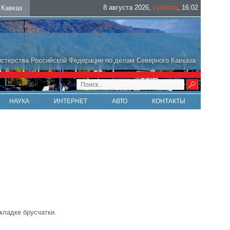
8 августа 2026
,
суббота
,
16
:
02
Кавказ
стерства Российской Федерации по делам Северного Кавказа
НАУКА
ИНТЕРНЕТ
АВТО
КОНТАКТЫ
кладке брусчатки.