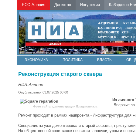
РСО-Алания
Дагестан
Ингушетия
Кабардино-Ба
ФЕДЕРАЦИЯ
КУБАН
КАЛИНИНГРАД
НОВО
КРАСНОЯРСК
СПБ
МУРМАНСК
ИРКУТСК
ЭКОНОМИКА
ПОЛИТИКА
ВЛАСТЬ
ОБЩ
Реконструкция старого сквера
НИА-Алания
Опубликовано: 03.07.2025 08:00
Из личного 
Впервые за 
Фото сайта администрации Владикавказа
Ремонт проходит в рамках нацпроекта «Инфраструктура для ж
Специалисты уже демонтировали старый асфальт, приступили к
На общественной зоне также появятся лавочки, урны и опоры