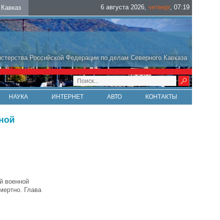
6 августа 2026
,
четверг
,
07
:
19
Кавказ
стерства Российской Федерации по делам Северного Кавказа
НАУКА
ИНТЕРНЕТ
АВТО
КОНТАКТЫ
ной
й военной
мертно. Глава