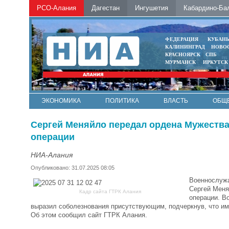
РСО-Алания
Дагестан
Ингушетия
Кабардино-Ба
ФЕДЕРАЦИЯ
КУБАН
КАЛИНИНГРАД
НОВО
КРАСНОЯРСК
СПБ
МУРМАНСК
ИРКУТСК
ЭКОНОМИКА
ПОЛИТИКА
ВЛАСТЬ
ОБЩ
Сергей Меняйло передал ордена Мужества
операции
НИА-Алания
Опубликовано: 31.07.2025 08:05
Военнослужа
Сергей Меня
Кадр сайта ГТРК Алания
операции. В
выразил соболезнования присутствующим, подчеркнув, что име
Об этом сообщил сайт ГТРК Алания.