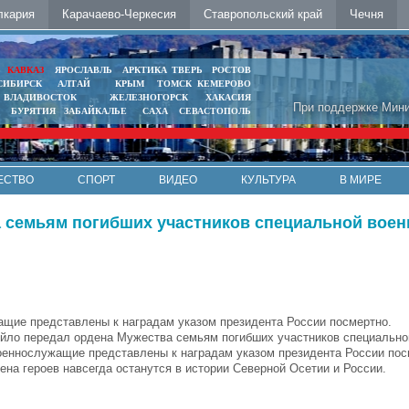
лкария
Карачаево-Черкесия
Ставропольский край
Чечня
Ь
КАВКАЗ
ЯРОСЛАВЛЬ
АРКТИКА
ТВЕРЬ
РОСТОВ
СИБИРСК
АЛТАЙ
КРЫМ
ТОМСК
КЕМЕРОВО
ВЛАДИВОСТОК
ЖЕЛЕЗНОГОРСК
ХАКАСИЯ
При поддержке Мини
БУРЯТИЯ
ЗАБАЙКАЛЬЕ
САХА
СЕВАСТОПОЛЬ
ЕСТВО
СПОРТ
ВИДЕО
КУЛЬТУРА
В МИРЕ
 семьям погибших участников специальной воен
щие представлены к наградам указом президента России посмертно.
йло передал ордена Мужества семьям погибших участников специально
оеннослужащие представлены к наградам указом президента России пос
на героев навсегда останутся в истории Северной Осетии и России.