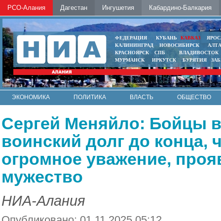
РСО-Алания
Дагестан
Ингушетия
Кабардино-Балкария
ФЕДЕРАЦИЯ
КУБАНЬ
КАВКАЗ
ЯРОС
КАЛИНИНГРАД
НОВОСИБИРСК
АЛТ
КРАСНОЯРСК
СПБ
ВЛАДИВОСТОК
МУРМАНСК
ИРКУТСК
БУРЯТИЯ
ЗА
ЭКОНОМИКА
ПОЛИТИКА
ВЛАСТЬ
ОБЩЕСТВО
АВТО
КОНТАКТЫ
Сергей Меняйло: Бойцы 
воинский долг до конца, 
огромное уважение, проя
мужество
НИА-Алания
Опубликовано: 01.11.2025 05:12