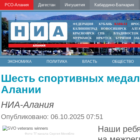
РСО-Алания
Дагестан
Ингушетия
Кабардино-Балкария
ФЕДЕРАЦИЯ
КУБАНЬ
КАВКАЗ
ЯРОС
КАЛИНИНГРАД
НОВОСИБИРСК
АЛТ
КРАСНОЯРСК
СПБ
ВЛАДИВОСТОК
МУРМАНСК
ИРКУТСК
БУРЯТИЯ
ЗА
ЭКОНОМИКА
ПОЛИТИКА
ВЛАСТЬ
ОБЩЕСТВО
АВТО
КОНТАКТЫ
Шесть спортивных медал
Алании
НИА-Алания
Опубликовано: 06.10.2025 07:51
Наши ребя
Фото ТГ-канала Сергея Меняйло
на межрег