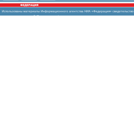
Использованы материалы Информационного агентства НИА «Федерация» свидетельство И
массовых коммуникаций (Роскомнадзор)