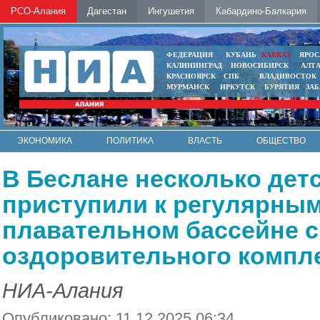
РСО-Алания
Дагестан
Ингушетия
Кабардино-Балкария
ФЕДЕРАЦИЯ
КУБАНЬ
КАВКАЗ
ЯРОС
КАЛИНИНГРАД
НОВОСИБИРСК
АЛТ
КРАСНОЯРСК
СПБ
ВЛАДИВОСТОК
МУРМАНСК
ИРКУТСК
БУРЯТИЯ
ЗА
ЭКОНОМИКА
ПОЛИТИКА
ВЛАСТЬ
ОБЩЕСТВО
АВТО
КОНТАКТЫ
В Беслане несколько дет
приступили к регулярным
плавательном бассейне с
оздоровительного компл
НИА-Алания
Опубликовано: 11.12.2025 06:34